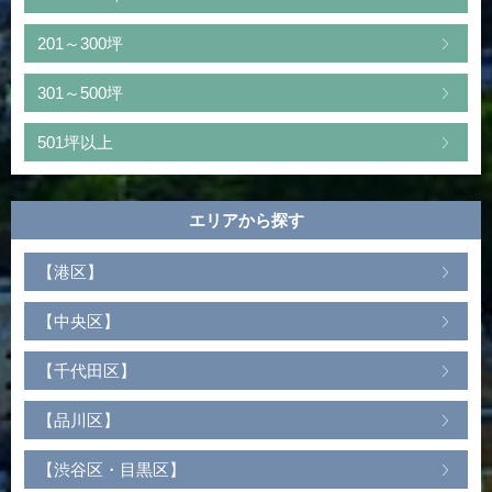
201～300坪
301～500坪
501坪以上
エリアから探す
【港区】
【中央区】
【千代田区】
【品川区】
【渋谷区・目黒区】