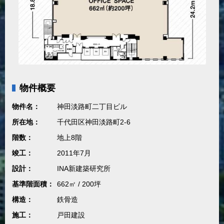
物件概要
物件名：
神田淡路町二丁目ビル
所在地：
千代田区神田淡路町2-6
階数：
地上8階
竣工：
2011年7月
設計：
INA新建築研究所
基準階面積：
662㎡ / 200坪
構造：
鉄骨造
施工：
戸田建設