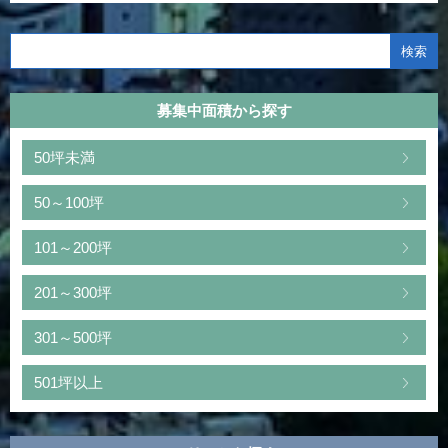
募集中面積から探す
50坪未満
50～100坪
101～200坪
201～300坪
301～500坪
501坪以上