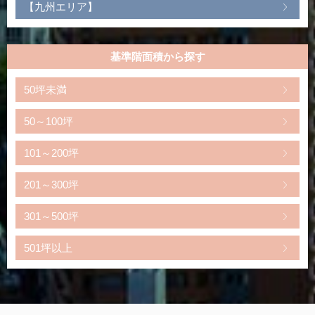
【九州エリア】
基準階面積から探す
50坪未満
50～100坪
101～200坪
201～300坪
301～500坪
501坪以上