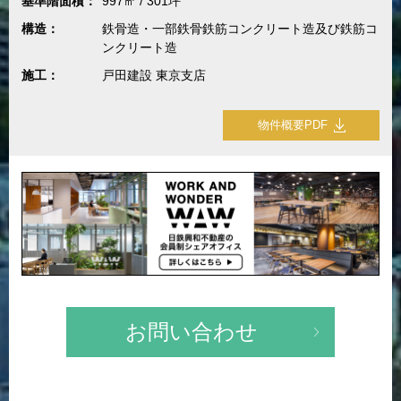
基準階面積：
997㎡ / 301坪
構造：
鉄骨造・一部鉄骨鉄筋コンクリート造及び鉄筋コ
ンクリート造
施工：
戸田建設 東京支店
物件概要PDF
お問い合わせ