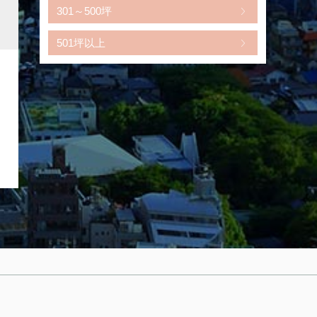
301～500坪
501坪以上