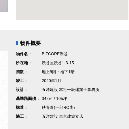
物件概要
物件名：
BIZCORE渋谷
所在地：
渋谷区渋谷1-3-15
階数：
地上9階・地下1階
竣工：
2020年1月
設計：
五洋建設 本社一級建築士事務所
基準階面積：
348㎡ / 105坪
構造：
鉄骨造(一部RC造）
施工：
五洋建設 東京建築支店